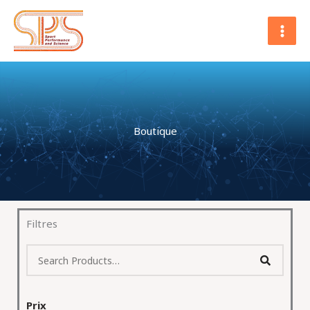
Aller
MAI
au
MEN
contenu
Boutique
Filtres
Prix