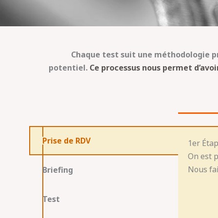
Chaque test suit une méthodologie pré
potentiel.
Ce processus nous permet d’avoir
Prise de RDV
1er Éta
On est p
Nous fai
Briefing
Test