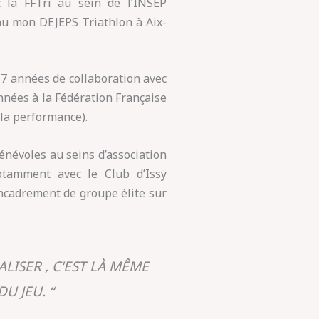
 la FFTri au sein de l’INSEP
enu mon DEJEPS Triathlon à Aix-
7 années de collaboration avec
nnées à la Fédération Française
la performance).
bénévoles au seins d’association
otamment avec le Club d’Issy
’encadrement de groupe élite sur
LISER , C'EST LÀ MÊME
U JEU. “