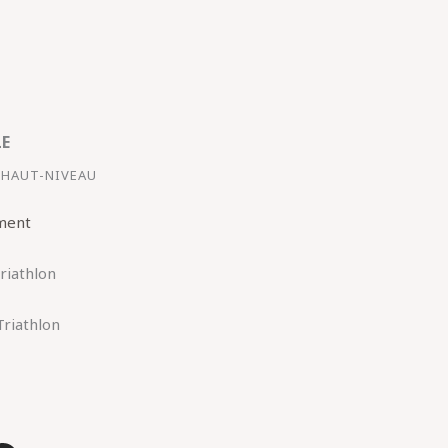
LE
 HAUT-NIVEAU
ment
riathlon
Triathlon
1
I