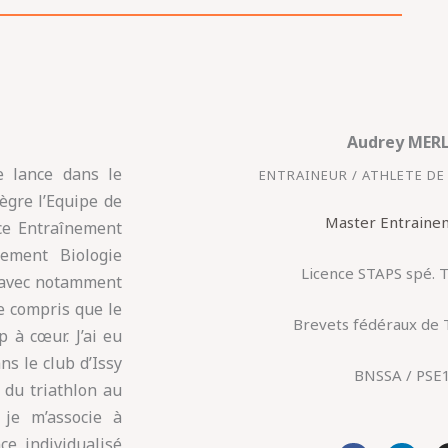
Audrey MER
e lance dans le
ENTRAINEUR / ATHLETE DE
tègre l’Equipe de
Master Entraine
nce Entraînement
ement Biologie
Licence STAPS spé. T
e avec notamment
e compris que le
Brevets fédéraux de 
 à cœur. J’ai eu
ns le club d’Issy
BNSSA / PSE
 du triathlon au
 je m’associe à
F
L
e individualisé