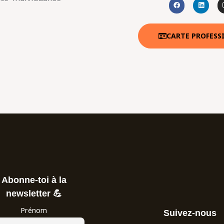
a
i
c
n
e
k
b
e
o
d
o
i
CARTE PROFESS
k
n
Abonne-toi à la
newsletter 💪
Prénom
Suivez-nous